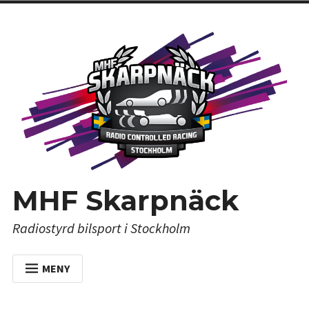
Hoppa
till
innehåll
MHF Skarpnäck
Radiostyrd bilsport i Stockholm
MENY
SENASTE NYTT FRÅN STUBBEN