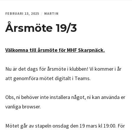
ANLÄGGNINGEN I ÄLTA
FEBRUARI 13, 2025
MARTIN
VAD KOSTAR DET?
Årsmöte 19/3
BLI MEDLEM
TIDTAGNING
Välkomna till årsmöte för MHF Skarpnäck.
KONTAKT & ÖPPETTIDER
REGLER FÖR ANLÄGGNINGEN
Nu är det dags för årsmöte i klubben! Vi kommer i år
NY TILL RC-RACING?
att genomföra mötet digitalt i Teams.
TEAM OFFICE CUP STHLM
VÄDRET PÅ STUBBEN
Obs, ni behöver inte installera något, ni kan använda er
vanliga browser.
BUGGY RIOT
BUGGY RIOT
Mötet går av stapeln onsdag den 19 mars kl 19:00. För