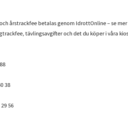
och årstrackfee betalas genom IdrottOnline – se mer 
trackfee, tävlingsavgifter och det du köper i våra ki
 88
40 38
 29 56