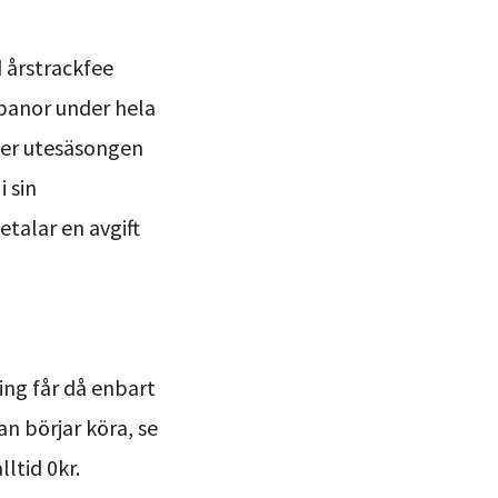
d årstrackfee
 banor under hela
der utesäsongen
 sin
talar en avgift
ning får då enbart
n börjar köra, se
ltid 0kr.