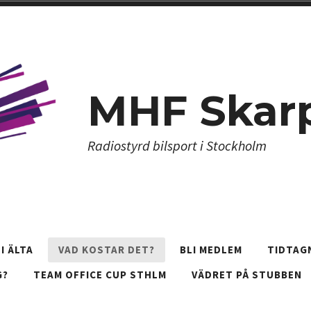
MHF Skar
Radiostyrd bilsport i Stockholm
I ÄLTA
VAD KOSTAR DET?
BLI MEDLEM
TIDTAG
G?
TEAM OFFICE CUP STHLM
VÄDRET PÅ STUBBEN