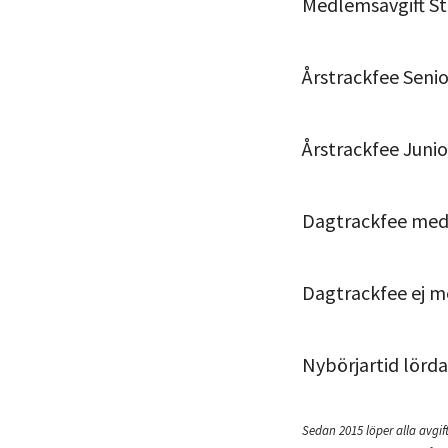
Medlemsavgift S
Årstrackfee Senio
Årstrackfee Junio
Dagtrackfee medl
Dagtrackfee ej m
Nybörjartid lörda
Sedan 2015 löper alla avgi