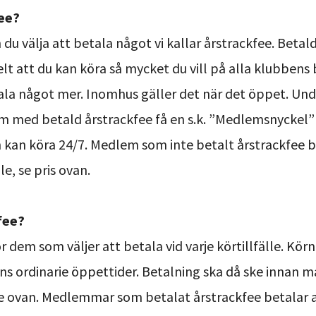
fee?
 välja att betala något vi kallar årstrackfee. Betal
lt att du kan köra så mycket du vill på alla klubbens
tala något mer. Inomhus gäller det när det öppet. Un
 med betald årstrackfee få en s.k. ”Medlemsnyckel” i
kan köra 24/7. Medlem som inte betalt årstrackfee be
lle, se pris ovan.
fee?
r dem som väljer att betala vid varje körtillfälle. Kör
s ordinarie öppettider. Betalning ska då ske innan ma
ee ovan. Medlemmar som betalat årstrackfee betalar al