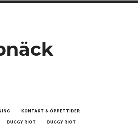
pnäck
NING
KONTAKT & ÖPPETTIDER
BUGGY RIOT
BUGGY RIOT