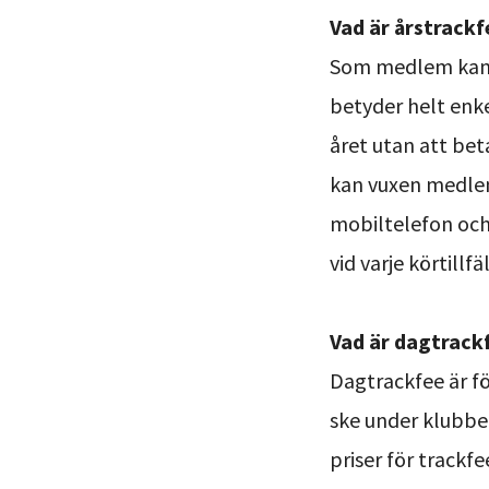
Vad är årstrack
Som medlem kan du
betyder helt enke
året utan att be
kan vuxen medlem
mobiltelefon och 
vid varje körtillfä
Vad är dagtrack
Dagtrackfee är fö
ske under klubben
priser för trackf